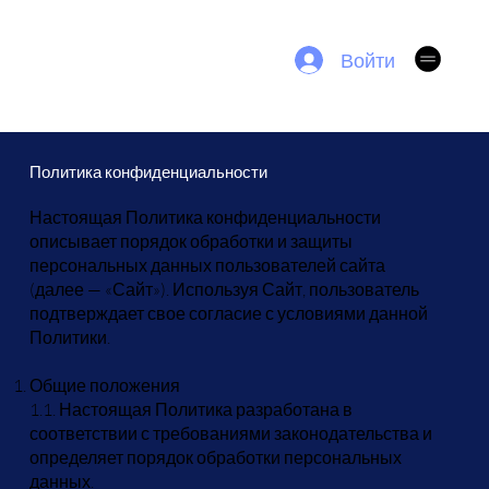
SPI4KA TV
Войти
YULLUSION UPDATE
Политика конфиденциальности
Настоящая Политика конфиденциальности
описывает порядок обработки и защиты
персональных данных пользователей сайта
(далее — «Сайт»). Используя Сайт, пользователь
подтверждает свое согласие с условиями данной
Политики.
Общие положения
1.1. Настоящая Политика разработана в
соответствии с требованиями законодательства и
определяет порядок обработки персональных
данных.