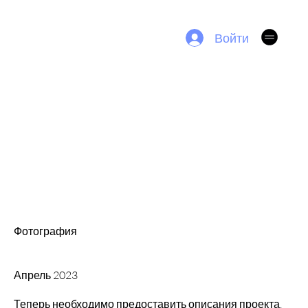
SPI4KA TV
Войти
YULLUSION UPDATE
Название
проекта
Тип проекта
Фотография
Дата
Апрель 2023
Теперь необходимо предоставить описания проекта.