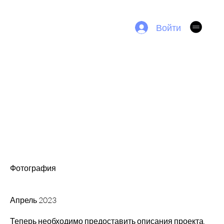
SPI4KA TV
Войти
YULLUSION UPDATE
Название
проекта
Тип проекта
Фотография
Дата
Апрель 2023
Теперь необходимо предоставить описания проекта.